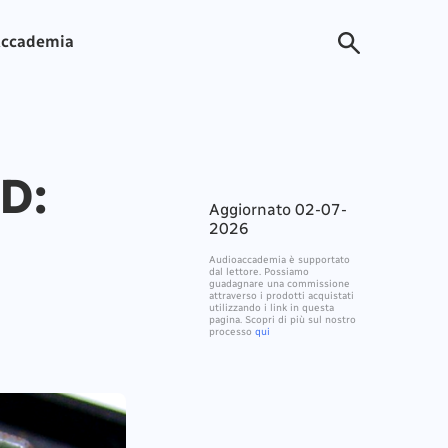
ccademia
D:
Aggiornato 02-07-
2026
Audioaccademia è supportato
dal lettore. Possiamo
guadagnare una commissione
attraverso i prodotti acquistati
utilizzando i link in questa
pagina. Scopri di più sul nostro
processo
qui