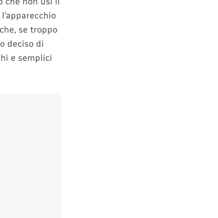
 che non usi il
 l’apparecchio
 che, se troppo
o deciso di
chi e semplici