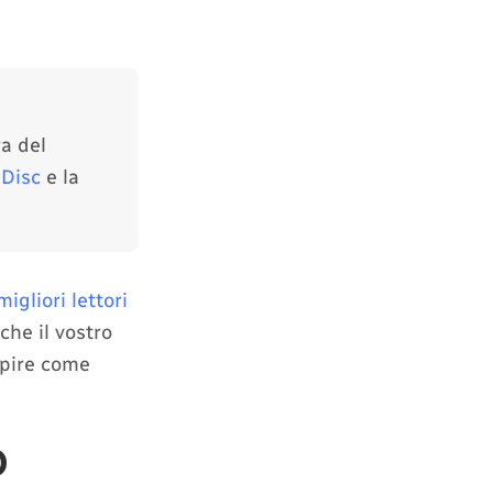
ra del
Disc
e la
migliori lettori
che il vostro
apire come
D