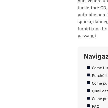
Vuoi vedere un 
tuo lettore CD
potrebbe non fu
sporca, danneg
fornirti una br
passaggi.
Naviga
Come fun
Perché il
Come puli
Quali det
Come pren
FAQ