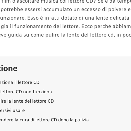
film o ascoltare musica col lettore CD? Se è da tempo
, potrebbe essersi accumulato un eccesso di polvere e
nzionare. Esso è infatti dotato di una lente delicata
gia il funzionamento del lettore. Ecco perché abbiam
eve guida su come pulire la lente del lettore cd, in po
zione
ziona il lettore CD
 lettore CD non funziona
re la lente del lettore CD
ersivi usare
dere la cura di lettore CD dopo la pulizia