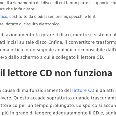
 di azionamento del disco, di cui fanno parte il supporto che
ore che lo fa girare;
tico
, costituito da diodi laser, prismi, specchi e lenti;
e, dotato di circuito elettronico.
di azionamento fa girare il disco, mentre il sistema o
ati incisi su tale disco. Infine, il convertitore trasforma
stema ottico in un segnale analogico riconoscibile dall
e/o dallo schermo a cui è collegato il lettore CD.
il lettore CD non funziona
a causa di malfunzionamento del
lettore CD
è da attr
lvere. Questo accade soprattutto quando trascuriamo
lettore cd per un tempo prolungato. Lo sporco si accu
 più in grado di leggere adeguatamente il CD e, addir