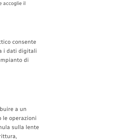
 accoglie il
ttico consente
 i dati digitali
’impianto di
ibuire a un
 le operazioni
mula sulla lente
ittura,