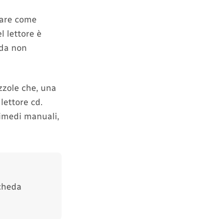
rare come
l lettore è
 da non
zzole che, una
 lettore cd.
rimedi manuali,
scheda