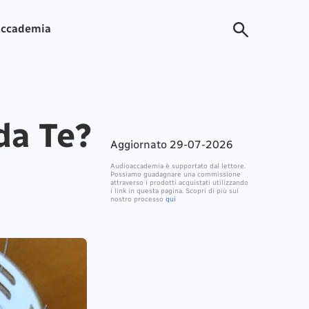
ccademia
da Te?
Aggiornato 29-07-2026
Audioaccademia è supportato dal lettore.
Possiamo guadagnare una commissione
attraverso i prodotti acquistati utilizzando
i link in questa pagina. Scopri di più sul
nostro processo
qui