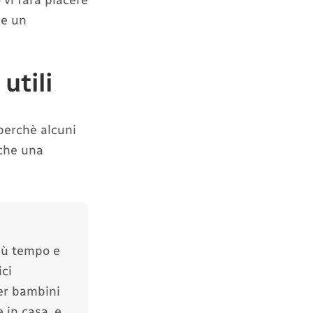
 vi farà piacere
re un
utili
 perchè alcuni
nche una
più tempo e
ci
per bambini
 in casa, e