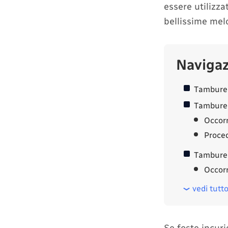
essere utilizza
bellissime melo
Naviga
Tamburell
Tamburell
Occor
Proce
Tamburel
Occor
vedi tutt