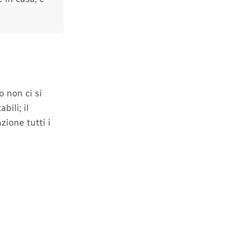
o non ci si
ili; il
ione tutti i