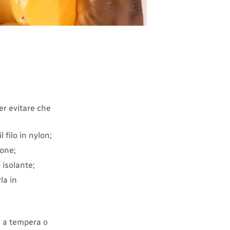
er evitare che
 filo in nylon;
tone;
 isolante;
la in
ri a tempera o