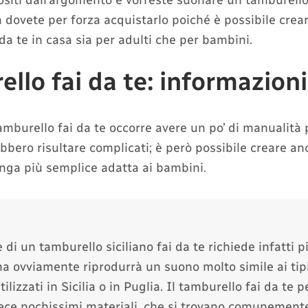
ositi dall’argomento e vorreste suonare un tamburello
 dovete per forza acquistarlo poiché è possibile crea
da te in casa sia per adulti che per bambini.
llo fai da te: informazioni 
amburello fai da te occorre avere un po’ di manualità
bbero risultare complicati; è però possibile creare a
inga più semplice adatta ai bambini.
 di un tamburello siciliano fai da te richiede infatti 
a ovviamente riprodurrà un suono molto simile ai tipi
tilizzati in Sicilia o in Puglia. Il tamburello fai da te 
vece pochissimi materiali, che si trovano comunemente