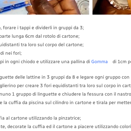
 forare i tappi e dividerli in gruppi da 3;
parte lunga 6cm dal rotolo di cartone;
uidistanti tra loro sul corpo del cartone;
di nei fori;
pi in ogni chiodo e utilizzare una pallina di
Gomma
di 1cm p
nguette delle lattine in 3 gruppi da 8 e legare ogni gruppo con il
taglierino per creare 3 fori equidistanti tra loro sul corpo in car
nuno 1 gruppo di linguette e chiudere la fessura con il nastro
la cuffia da piscina sul cilindro in cartone e tirala per metter
fia al cartone utilizzando la pinzatrice;
te, decorate la cuffia ed il cartone a piacere utilizzando colo