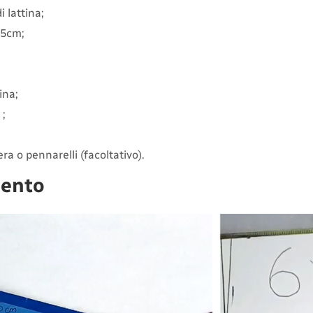
i lattina;
 5cm;
ina;
;
ra o pennarelli (facoltativo).
mento