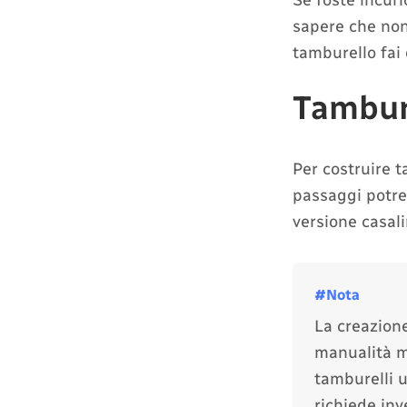
Se foste incuri
sapere che non
tamburello fai 
Tambure
Per costruire t
passaggi potre
versione casal
La creazione
manualità m
tamburelli u
richiede in