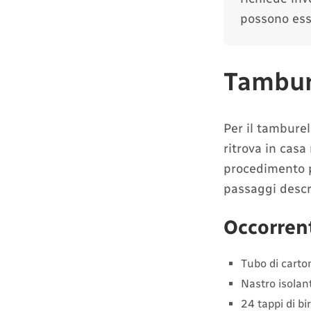
possono esse
Tambure
Per il tamburel
ritrova in cas
procedimento p
passaggi descri
Occorren
Tubo di carto
Nastro isolan
24 tappi di bir