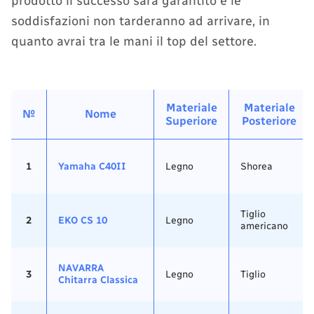
prodotto il successo sarà garantito e le
soddisfazioni non tarderanno ad arrivare, in
quanto avrai tra le mani il top del settore.
Materiale
Materiale
№
Nome
Superiore
Posteriore
1
Yamaha C40II
Legno
Shorea
Tiglio
2
EKO CS 10
Legno
americano
NAVARRA
3
Legno
Tiglio
Chitarra Classica