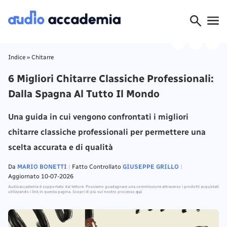
Indice
»
Chitarre
6 Migliori Chitarre Classiche Professionali:
Dalla Spagna Al Tutto Il Mondo
Una guida in cui vengono confrontati i migliori
chitarre classiche professionali per permettere una
scelta accurata e di qualità
Da
MARIO BONETTI
Fatto Controllato
GIUSEPPE GRILLO
Aggiornato 10-07-2026
Audioaccademia è supportato dal lettore. Possiamo guadagnare una commissione attraverso i prodotti acquistati
utilizzando i link in questa pagina. Scopri di più sul nostro processo
qui