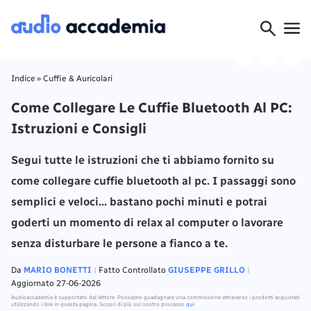
Indice
»
Cuffie & Auricolari
Come Collegare Le Cuffie Bluetooth Al PC:
Istruzioni e Consigli
Segui tutte le istruzioni che ti abbiamo fornito su
come collegare cuffie bluetooth al pc. I passaggi sono
semplici e veloci... bastano pochi minuti e potrai
goderti un momento di relax al computer o lavorare
senza disturbare le persone a fianco a te.
Da
MARIO BONETTI
Fatto Controllato
GIUSEPPE GRILLO
Aggiornato 27-06-2026
Audioaccademia è supportato dal lettore. Possiamo guadagnare una commissione attraverso i prodotti acquistati
utilizzando i link in questa pagina. Scopri di più sul nostro processo
qui