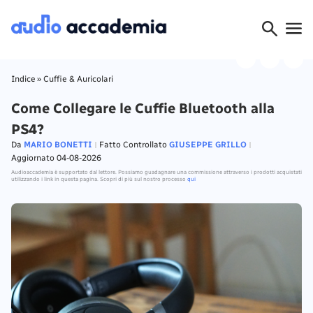
Indice
»
Cuffie & Auricolari
Come Collegare le Cuffie Bluetooth alla
PS4?
Da
MARIO BONETTI
Fatto Controllato
GIUSEPPE GRILLO
Aggiornato 04-08-2026
Audioaccademia è supportato dal lettore. Possiamo guadagnare una commissione attraverso i prodotti acquistati
utilizzando i link in questa pagina. Scopri di più sul nostro processo
qui