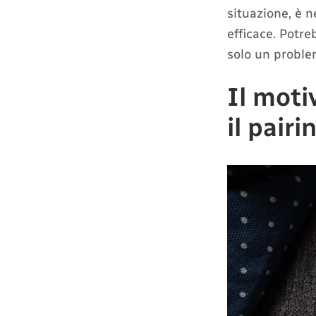
situazione, è n
efficace. Potre
solo un proble
Il moti
il pairi