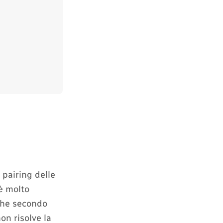
 pairing delle
è molto
lche secondo
on risolve la