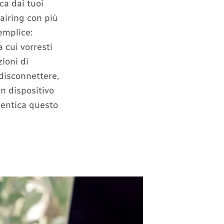
ca dai tuoi
pairing con più
emplice:
 cui vorresti
ioni di
 disconnettere,
un dispositivo
imentica questo