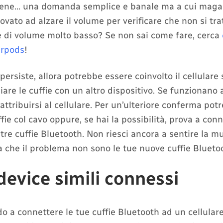
Bene… una domanda semplice e banale ma a cui magar
ovato ad alzare il volume per verificare che non si trat
di volume molto basso? Se non sai come fare, cerca
irpods
!
persiste, allora potrebbe essere coinvolto il cellulare
are le cuffie con un altro dispositivo. Se funzionano al
ttribuirsi al cellulare. Per un’ulteriore conferma potr
ffie col cavo oppure, se hai la possibilità, prova a conn
ltre cuffie Bluetooth. Non riesci ancora a sentire la m
a che il problema non sono le tue nuove cuffie Blueto
device simili connessi
o a connettere le tue cuffie Bluetooth ad un cellular