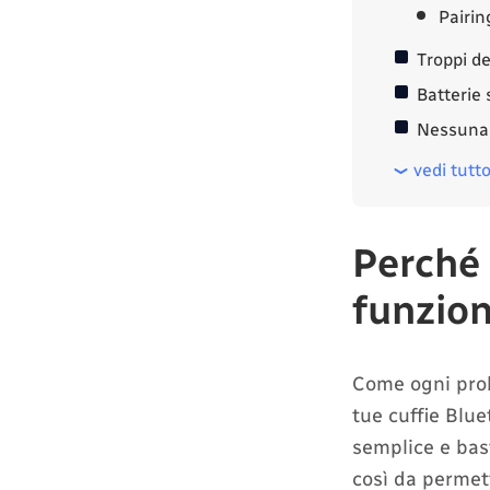
Pairin
Troppi de
Batterie 
Nessuna 
vedi tutt
Perché 
funzio
Come ogni probl
tue cuffie Blu
semplice e bast
così da permett