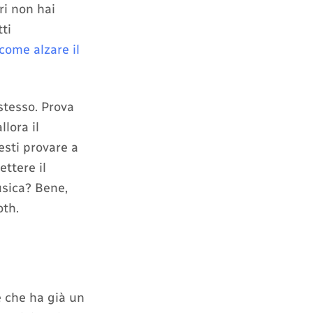
i non hai
ti
come alzare il
 stesso. Prova
lora il
esti provare a
ettere il
usica? Bene,
oth.
e che ha già un