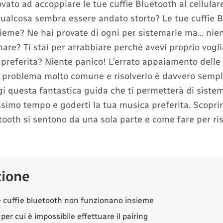
ato ad accoppiare le tue cuffie Bluetooth al cellular
ualcosa sembra essere andato storto? Le tue cuffie 
ieme? Ne hai provate di ogni per sistemarle ma… nie
re? Ti stai per arrabbiare perchè avevi proprio vogli
preferita? Niente panico! L’errato appaiamento delle 
 problema molto comune e risolverlo è davvero sempli
gi questa fantastica guida che ti permetterà di sistem
ssimo tempo e goderti la tua musica preferita. Scoprir
etooth si sentono da una sola parte e come fare per ri
zione
e cuffie bluetooth non funzionano insieme
 per cui è impossibile effettuare il pairing