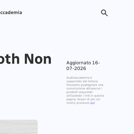
ccademia
ooth Non
Aggiornato 16-
07-2026
Audioaccademia è
supportato dal lettore.
Possiamo guadagnare una
commissione attraverso i
prodotti acquistati
utilizzando i link in questa
pagina. Scopri di più sul
nostro processo
qui