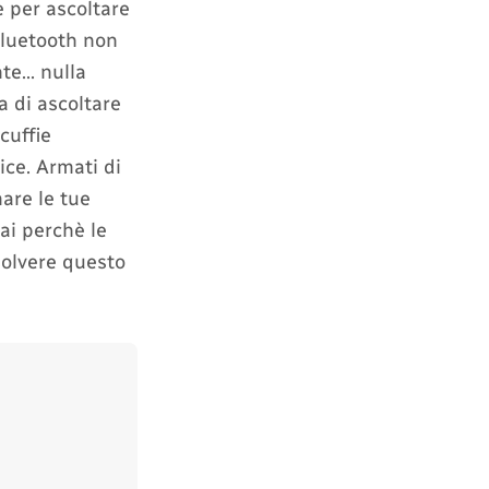
e per ascoltare
Bluetooth non
nte… nulla
a di ascoltare
cuffie
ce. Armati di
are le tue
ai perchè le
solvere questo