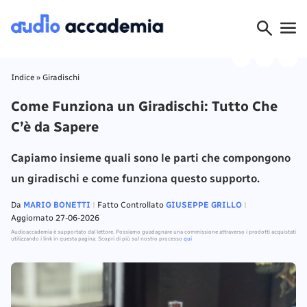
Indice
»
Giradischi
Come Funziona un Giradischi: Tutto Che
C’è da Sapere
Capiamo insieme quali sono le parti che compongono
un giradischi e come funziona questo supporto.
Da
MARIO BONETTI
Fatto Controllato
GIUSEPPE GRILLO
Aggiornato 27-06-2026
Audioaccademia è supportato dal lettore. Possiamo guadagnare una commissione attraverso i prodotti acquistati
utilizzando i link in questa pagina. Scopri di più sul nostro processo
qui