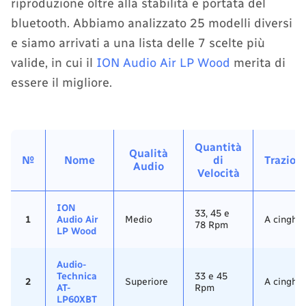
riproduzione oltre alla stabilità e portata del
bluetooth. Abbiamo analizzato 25 modelli diversi
e siamo arrivati a una lista delle 7 scelte più
valide, in cui il
ION Audio Air LP Wood
merita di
essere il migliore.
Quantità
Qualità
№
Nome
di
Trazion
Audio
Velocità
ION
33, 45 e
1
Audio Air
Medio
A cinghia
78 Rpm
LP Wood
Audio-
Technica
33 e 45
2
Superiore
A cinghia
AT-
Rpm
LP60XBT