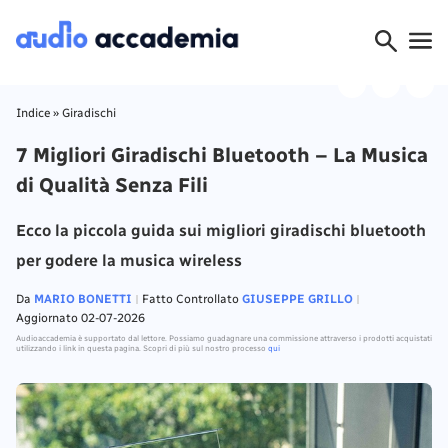
Indice
»
Giradischi
7 Migliori Giradischi Bluetooth – La Musica
di Qualità Senza Fili
Ecco la piccola guida sui migliori giradischi bluetooth
per godere la musica wireless
Da
MARIO BONETTI
Fatto Controllato
GIUSEPPE GRILLO
Aggiornato 02-07-2026
Audioaccademia è supportato dal lettore. Possiamo guadagnare una commissione attraverso i prodotti acquistati
utilizzando i link in questa pagina. Scopri di più sul nostro processo
qui