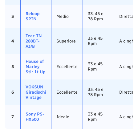
Reloop
33, 45 e
3
Medio
Diretta
SPIN
78 Rpm
Teac TN-
33 e 45
4
280BT-
Superiore
A cinghia
Rpm
A3/B
House of
33 e 45
5
Marley
Eccellente
A cinghia
Rpm
Stir It Up
VOKSUN
33, 45 e
6
Giradischi
Eccellente
Diretta
78 Rpm
Vintage
Sony PS-
33 e 45
7
Ideale
A cinghia
HX500
Rpm