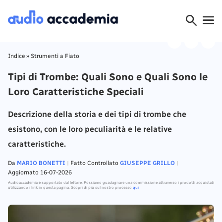
Indice
»
Strumenti a Fiato
Tipi di Trombe: Quali Sono e Quali Sono le
Loro Caratteristiche Speciali
Descrizione della storia e dei tipi di trombe che
esistono, con le loro peculiarità e le relative
caratteristiche.
Da
MARIO BONETTI
Fatto Controllato
GIUSEPPE GRILLO
Aggiornato 16-07-2026
Audioaccademia è supportato dal lettore. Possiamo guadagnare una commissione attraverso i prodotti acquistati
utilizzando i link in questa pagina. Scopri di più sul nostro processo
qui