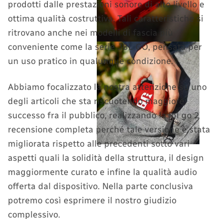
prodotti dalle prestazioni sonore di alto livello e
ottima qualità costruttiva. Tali caratteristiche si
ritrovano anche nei modelli di fascia più
conveniente come la serie JBL GO, pensata per
un uso pratico in qualunque condizione.
Abbiamo focalizzato la nostra attenzione su uno
degli articoli che sta riscuotendo maggiore
successo fra il pubblico, realizzando la jbl go 2
recensione completa perché tale versione è stata
migliorata rispetto alle precedenti sotto vari
aspetti quali la solidità della struttura, il design
maggiormente curato e infine la qualità audio
offerta dal dispositivo. Nella parte conclusiva
potremo così esprimere il nostro giudizio
complessivo.