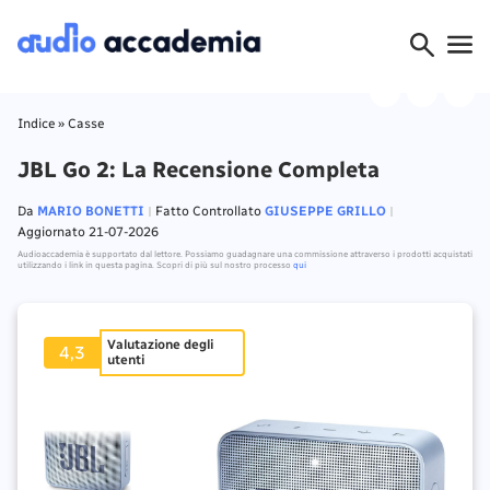
Indice
»
Casse
JBL Go 2: La Recensione Completa
Da
MARIO BONETTI
Fatto Controllato
GIUSEPPE GRILLO
Aggiornato 21-07-2026
Audioaccademia è supportato dal lettore. Possiamo guadagnare una commissione attraverso i prodotti acquistati
utilizzando i link in questa pagina. Scopri di più sul nostro processo
qui
Valutazione degli
4,3
utenti