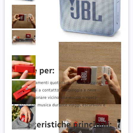
Ideale per:
Gli spostamenti quotidiani in borse e zaini
Situazioni a contatto con pioggia e neve
Da posizionare vicino alla doccia o vasca
Ascoltare musica durante viaggi, escursioni e
sport
Caratteristiche principali: