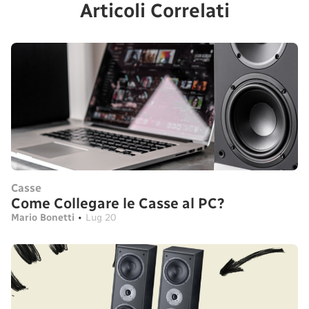
Articoli Correlati
Casse
Come Collegare le Casse al PC?
Mario Bonetti
•
Lug 20